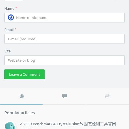
Name
*
Email
*
Site
Leave a Comment
Popular
Latest
Random
articles
comments
articles
Popular articles
AS SSD Benchmark & CrystalDiskInfo 固态检测工具官网
浏