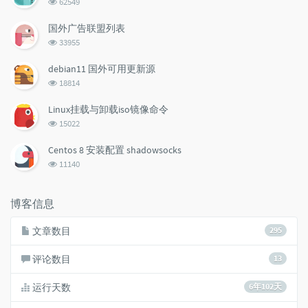
62549
览
次
国外广告联盟列表
数:
浏
33955
览
次
debian11 国外可用更新源
数:
浏
18814
览
次
Linux挂载与卸载iso镜像命令
数:
浏
15022
览
次
Centos 8 安装配置 shadowsocks
数:
浏
11140
览
次
数:
博客信息
文章数目
295
评论数目
13
运行天数
6年102天