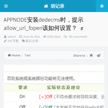
胡记录
APPNODE安装dedecms时，提示
allow_url_fopen该如何设置？
Author：
发
admin
June 29, 2021
2229 views
No comments
布
Categories：
235 字数
默认分类
时
间：
Home
Text
Share to：