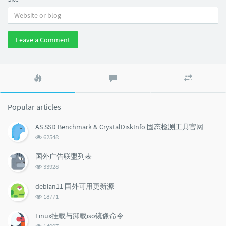
Leave a Comment
Popular
Latest
Random
articles
comments
articles
Popular articles
AS SSD Benchmark & CrystalDiskInfo 固态检测工具官网
浏
62548
览
次
国外广告联盟列表
数:
浏
33928
览
次
debian11 国外可用更新源
数:
浏
18771
览
次
Linux挂载与卸载iso镜像命令
数:
浏