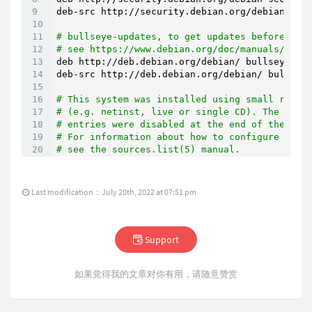
deb-src http://security.debian.org/debian-secu
# bullseye-updates, to get updates before a p
# see https://www.debian.org/doc/manuals/debi
deb http://deb.debian.org/debian/ bullseye-upd
deb-src http://deb.debian.org/debian/ bullseye
# This system was installed using small remov
# (e.g. netinst, live or single CD). The matc
# entries were disabled at the end of the ins
# For information about how to configure apt 
# see the sources.list(5) manual.
Last modification：July 20th, 2022 at 07:51 pm
Support
如果觉得我的文章对你有用，请随意赞赏