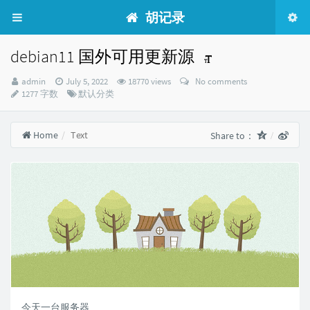
胡记录
debian11 国外可用更新源
Author：
发
admin
July 5, 2022
18770 views
No comments
布
Categories：
1277 字数
默认分类
时
间：
Home
Text
Share to：
今天一台服务器