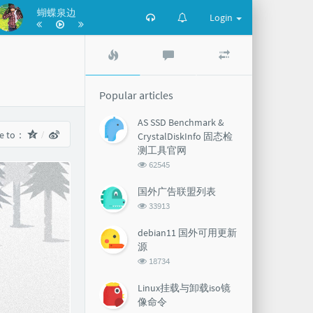
蝴蝶泉边
Login
Popular
Latest
Random
articles
comments
articles
Popular articles
AS SSD Benchmark &
re to：
CrystalDiskInfo 固态检
测工具官网
浏
62545
览
次
国外广告联盟列表
数:
浏
33913
览
次
debian11 国外可用更新
数:
源
浏
18734
览
次
Linux挂载与卸载iso镜
数:
像命令