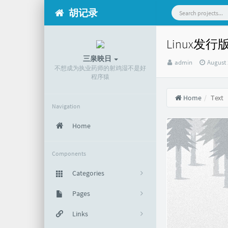
胡记录
Linux发
三泉映日
Author：
发
admin
August 
不想成为执业药师的射鸡湿不是好
布
程序猿
时
间：
Home
Text
Navigation
Home
Components
Categories
默认分类
Pages
295
关于
Links