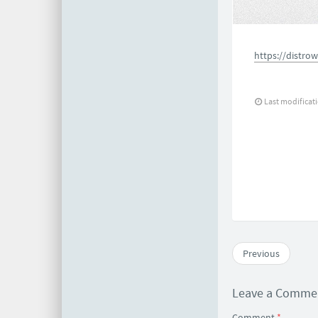
https://distro
Last modificat
Previous
Leave a Comm
Comment
*