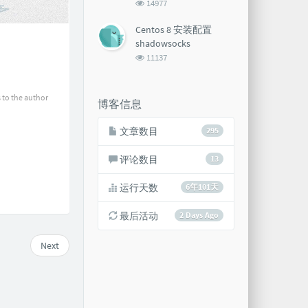
浏
14977
览
次
Centos 8 安装配置
数:
shadowsocks
浏
11137
览
次
数:
 to the author
博客信息
文章数目
295
评论数目
13
运行天数
6年101天
最后活动
2 Days Ago
Next