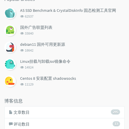
AS SSD Benchmark & CrystalDiskInfo 固态检测工具官网
浏
62537
览
次
国外广告联盟列表
数:
浏
33840
览
次
debian11 国外可用更新源
数:
浏
18642
览
次
Linux挂载与卸载iso镜像命令
数:
浏
14924
览
次
Centos 8 安装配置 shadowsocks
数:
浏
11129
览
次
数:
博客信息
文章数目
295
评论数目
13