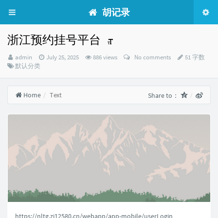
胡记录
浙江预约挂号平台
Author：
发
admin
July 25, 2025
886 views
No comments
51 字数
Categories：
布
默认分类
时
间：
Home
Text
Share to：
https://nltg.zj12580.cn/webapp/app-mobile/userLogin