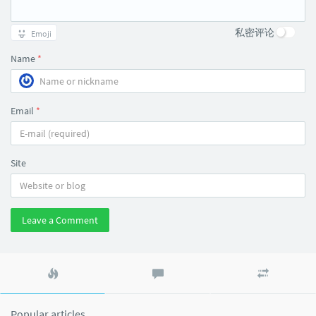
私密评论
Emoji
Name
*
Email
*
Site
Leave a Comment
Popular
Latest
Random
articles
comments
articles
Popular articles