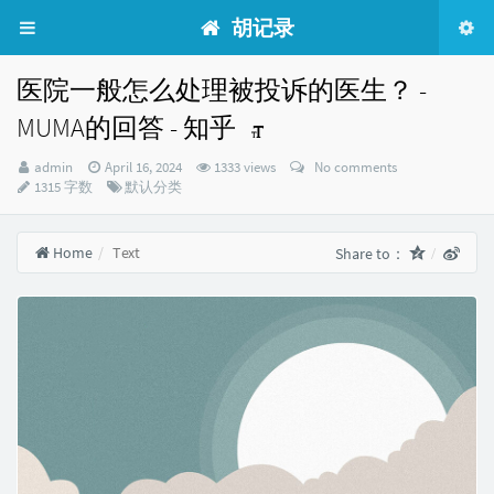
胡记录
医院一般怎么处理被投诉的医生？ -
MUMA的回答 - 知乎
Author：
发
admin
April 16, 2024
1333 views
No comments
布
Categories：
1315 字数
默认分类
时
间：
Home
Text
Share to：