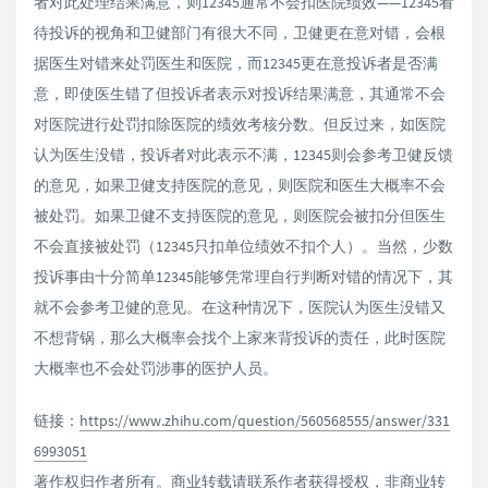
者对此处理结果满意，则12345通常不会扣医院绩效——12345看
待投诉的视角和卫健部门有很大不同，卫健更在意对错，会根
据医生对错来处罚医生和医院，而12345更在意投诉者是否满
意，即使医生错了但投诉者表示对投诉结果满意，其通常不会
对医院进行处罚扣除医院的绩效考核分数。但反过来，如医院
认为医生没错，投诉者对此表示不满，12345则会参考卫健反馈
的意见，如果卫健支持医院的意见，则医院和医生大概率不会
被处罚。如果卫健不支持医院的意见，则医院会被扣分但医生
不会直接被处罚（12345只扣单位绩效不扣个人）。当然，少数
投诉事由十分简单12345能够凭常理自行判断对错的情况下，其
就不会参考卫健的意见。在这种情况下，医院认为医生没错又
不想背锅，那么大概率会找个上家来背投诉的责任，此时医院
大概率也不会处罚涉事的医护人员。
链接：
https://www.zhihu.com/question/560568555/answer/331
6993051
著作权归作者所有。商业转载请联系作者获得授权，非商业转