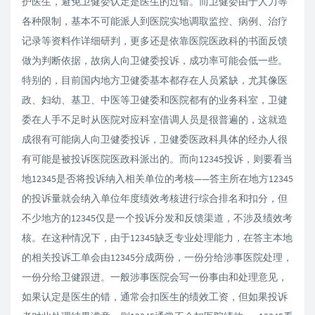
护医生，避免卫健委认定是医生的过错。而卫健委由于人力等
各种限制，基本不可能派人到医院实地调取监控、病例、治疗
记录等资料作详细研判，更多还是依靠医院医政科的书面反馈
做为判断依据，故病人向卫健委投诉，成功率可能会低一些。
特别的，目前国内地方卫健委基本都存在人员紧缺，尤其像医
政、妇幼、基卫、中医等卫健委和医院都有的业务科室，卫健
委在人手不足时从医院对应科室借调人员是很普遍的，这就造
成很有可能病人向卫健委投诉，卫健委医政科具体的经办人很
有可能是被投诉医院医政科派出的。而向12345投诉，则要看当
地12345是否将投诉纳入相关单位的考核——答主所在地方12345
的投诉量就会纳入单位年度绩效考核进行综合排名和扣分，但
不少地方的12345仅是一个投诉分发和反馈渠道，不涉及绩效考
核。在这种情况下，由于12345缺乏专业处理能力，在答主本地
的相关投诉工单会由12345分成两份，一份分给涉事医院处理，
一份分给卫健跟进。一般涉事医院会写一份事由和处理意见，
如果认定是医生的错，通常会扣医生的绩效工资，但如果投诉