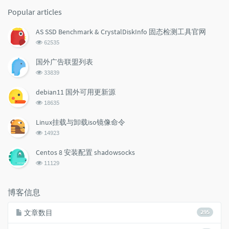
Popular articles
AS SSD Benchmark & CrystalDiskInfo 固态检测工具官网
浏
62535
览
次
国外广告联盟列表
数:
浏
33839
览
次
debian11 国外可用更新源
数:
浏
18635
览
次
Linux挂载与卸载iso镜像命令
数:
浏
14923
览
次
Centos 8 安装配置 shadowsocks
数:
浏
11129
览
次
数:
博客信息
文章数目
295