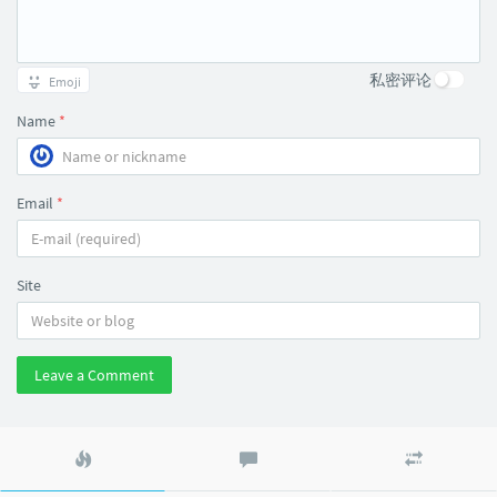
私密评论
Emoji
Name
*
Email
*
Site
Leave a Comment
Popular
Latest
Random
articles
comments
articles