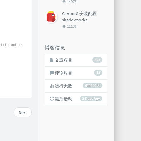
浏
14975
览
次
Centos 8 安装配置
数:
shadowsocks
浏
11136
览
次
数:
 to the author
博客信息
文章数目
295
评论数目
13
运行天数
6年100天
最后活动
2 Days Ago
Next