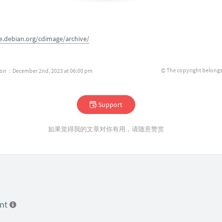
e.debian.org/cdimage/archive/
© The copyright belongs
tion：December 2nd, 2023 at 06:00 pm
Support
如果觉得我的文章对你有用，请随意赞赏
ent