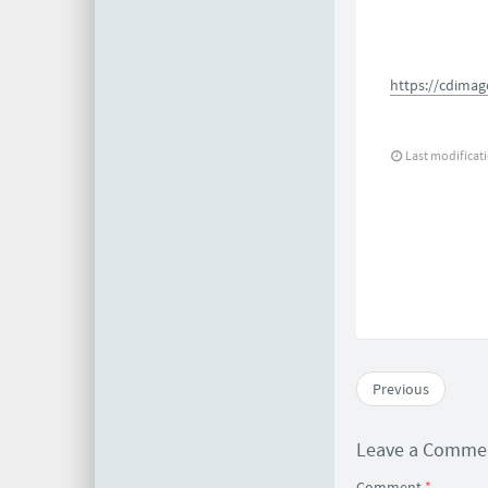
https://cdimag
Last modifica
Previous
Leave a Comm
Comment
*