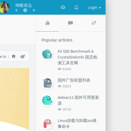
蝴蝶泉边
Login
Popular
Latest
Random
articles
comments
articles
Popular articles
AS SSD Benchmark &
re to：
CrystalDiskInfo 固态检
测工具官网
浏
62545
览
次
国外广告联盟列表
数:
浏
33913
览
次
debian11 国外可用更新
数:
源
浏
18726
览
次
Linux挂载与卸载iso镜
数:
像命令