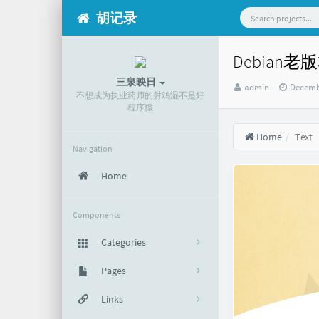
胡记录
Debian
三泉映日
Author：
发
admin
Decemb
不想成为执业药师的射鸡湿不是好
布
程序猿
时
间：
Home
Text
Navigation
Home
Components
Categories
默认分类
Pages
295
关于
Links