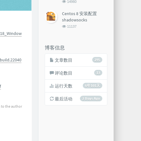
浏
14980
览
次
Centos 8 安装配置
数:
shadowsocks
浏
11137
览
1118_Window
次
数:
博客信息
build.22040
文章数目
295
评论数目
13
运行天数
6年101天
f
最后活动
2 Days Ago
 to the author