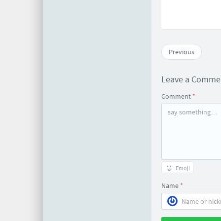
Previous
Leave a Comm
Comment
*
Emoji
Name
*