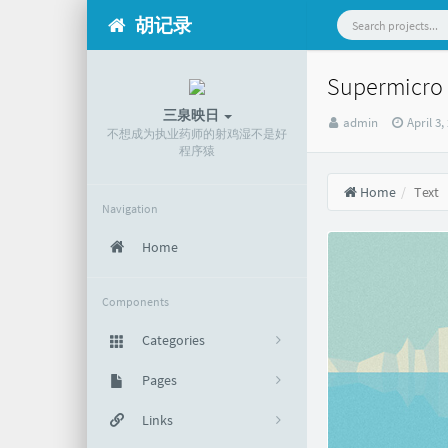
胡记录
Supermicr
三泉映日
Author：
发
admin
April 3,
不想成为执业药师的射鸡湿不是好
布
程序猿
时
间：
Home
Text
Navigation
Home
Components
Categories
默认分类
Pages
295
关于
Links