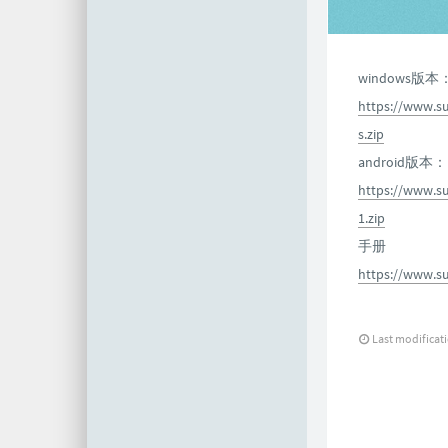
windows版本
https://www.s
s.zip
android版本：
https://www.su
1.zip
手册
https://www.su
Last modificat