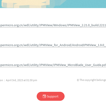
：
upermicro.org.cn/wdl/utility/IPMIView/Windows/IPMIView_2.21.0_build.22
permicro.org.cn/wdl/utility/IPMIView_for_Android/AndroidIPMIView_1.9.0_
permicro.org.cn/wdl/utility/IPMIView/IPMIView_MicroBlade_User_Guide.pd
© The copyright belongs
ion：April 3rd, 2023 at 01:30 pm
Support