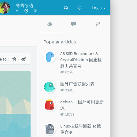
蝴蝶泉边
Login
Popular
Latest
Random
articles
comments
articles
Popular articles
AS SSD Benchmark &
re to：
CrystalDiskInfo 固态检
测工具官网
浏
62545
览
次
国外广告联盟列表
数:
浏
33913
览
次
debian11 国外可用更新
数:
源
浏
18739
览
次
Linux挂载与卸载iso镜
数:
像命令