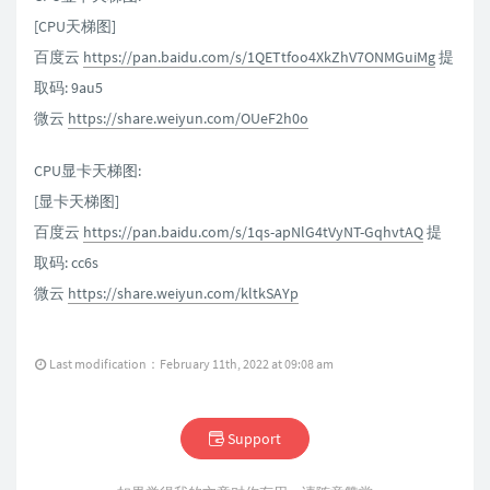
[CPU天梯图]
百度云
https://pan.baidu.com/s/1QETtfoo4XkZhV7ONMGuiMg
提
取码: 9au5
微云
https://share.weiyun.com/OUeF2h0o
CPU显卡天梯图:
[显卡天梯图]
百度云
https://pan.baidu.com/s/1qs-apNlG4tVyNT-GqhvtAQ
提
取码: cc6s
微云
https://share.weiyun.com/kltkSAYp
Last modification：February 11th, 2022 at 09:08 am
Support