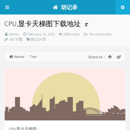
胡记录
CPU,显卡天梯图下载地址
Author：
发
admin
February 11, 2022
2996 views
No comments
布
Categories：
245 字数
默认分类
时
间：
Home
Text
Share to：
CPU显卡天梯图: