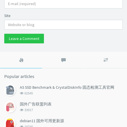
Site
Leave a Comment
Popular
Latest
Random
articles
comments
articles
Popular articles
AS SSD Benchmark & CrystalDiskInfo 固态检测工具官网
浏
62545
览
次
国外广告联盟列表
数:
浏
33917
览
次
debian11 国外可用更新源
数:
浏
18746